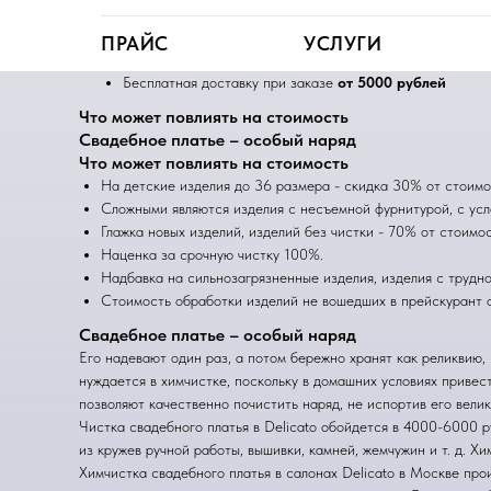
Работаем по Москве и области
Заберем грязные вещи и вернем чистые
за 48 часов
ПРАЙС
УСЛУГИ
Повторная чистка вещи
бесплатно, если не устроит к
Бесплатная доставку при заказе
от 5000 рублей
Что может повлиять на стоимость
Свадебное платье – особый наряд
Что может повлиять на стоимость
На детские изделия до 36 размера - скидка 30% от стоимо
Сложными являются изделия с несъемной фурнитурой, с усл
Глажка новых изделий, изделий без чистки - 70% от стоимос
Наценка за срочную чистку 100%.
Надбавка на сильнозагрязненные изделия, изделия с трудн
Стоимость обработки изделий не вошедших в прейскурант о
Свадебное платье – особый наряд
Его надевают один раз, а потом бережно хранят как реликвию,
нуждается в химчистке, поскольку в домашних условиях привес
позволяют качественно почистить наряд, не испортив его вели
Чистка свадебного платья в Delicato обойдется в 4000-6000 р
из кружев ручной работы, вышивки, камней, жемчужин и т. д. Х
Химчистка свадебного платья в салонах Delicato в Москве про