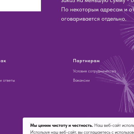
заказ на меньшую сумму - о
По некоторым адресам и о
оговаривается отдельно.
как
Партнерам
Условия сотрудничества
и ответы
Вакансии
Мы ценим чистоту и честность.
Наш веб-сайт исполь
Используя наш веб-сайт, вы соглашаетесь с использов