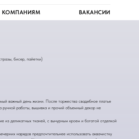
КОМПАНИЯМ
ВАКАНСИИ
тразы, бисер, пайетки)
самый важный день жизни. После торжества свадебное платье
ва ручной работы, вышивка и прочий объемный декор не
ие из деликатных тканей, с вычурным кроем и богатой отделкой
.
 вечерних нарядов предпочтительнее использовать аквачистку