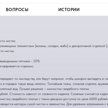
ВОПРОСЫ
ИСТОРИИ
ачество
сти чистки.
ожняющими элементами (воланы, складки, жабо) и декоративной отделкой (с
ти чистки.
овыводимыми пятнами - 50%.
говаривается отдельно.
 передают по наследству, или берут напрокат, чтобы шикарно выглядеть в 
ти в порядок такую вещь нелегко. Тончайшая ткань, сложная отделка, круже
колепный вид. Лучшее решение – химчистка свадебного платья.
ублей. Стоимость зависит от сложности изделия. Сложным считается издел
имчистка свадебного платья с таким декором доступна по цене 6000 рублей
изводится методом сухой чистки и аквачистки. Для удаления загрязнения с