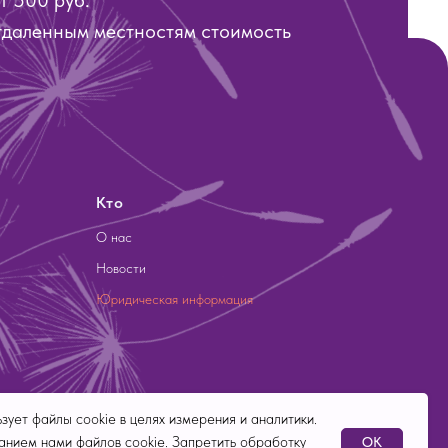
т 500 руб.
тдаленным местностям стоимость
Кто
О нас
Новости
Юридическая информация
зует файлы cookie в целях измерения и аналитики.
анием нами файлов cookie. Запретить обработку
OK