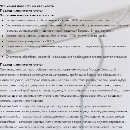
Что может повлиять на стоимость
Подход к химчистке платья
Что может повлиять на стоимость
На детские изделия до 36 размера - скидка 30% от стоимости чистки.
Сложными являются изделия с несъемной фурнитурой, с усложняющими элементами
(воланы, складки, жабо) и декоративной отделкой (стразы, бисер, пайетки)
Глажка новых изделий, изделий без чистки - 70% от стоимости чистки.
Наценка за срочную чистку 100%.
Надбавка на сильнозагрязненные изделия, изделия с трудновыводимыми пятнами -
50%.
Стоимость обработки изделий не вошедших в прейскурант оговаривается отдельно.
Подход к химчистке платья
Химчистка платья – востребованная услуга сети химчисток в Москве Delicato. В
изготовлении платьев используются материалы, требующие бережного обращения и
щадящего ухода, некоторые материалы не должны контактировать с водой (кожа, нубук,
замша, текстиль) и подвергаться агрессивному механическому воздействию, одежда
имеет сложный крой, декоративную отделку. Чтобы сохранить первоначальный вид, платья
рекомендуется чистить в химчистке с использованием профессиональных средств и
квалифицированного подхода.
Салоны Delicato предлагают сухую чистку, в процессе которой применяются
органические растворители, не содержащие в составе воды, а потому рекомендованную
для изделий, стирка которых производителем запрещена. Это изделия из кожи, замши,
свадебные и вечерние наряды. Химчистка платья в перечисленных случаях оправдана и
необходима, какой бы ни была цена услуги. Также предлагается аквачистка – чистка