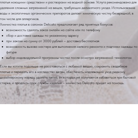
платья моющими средствами и растворами на водной основе. Услуга рекомендована для
удаления сложных загрязнений на вещах, требующих деликатного ухода. Использование
воды и экологичных органических препаратов делает химическую чистку безвредной, в
том числе для аллергиков.
Химчистка платья в салонах Delicato предполагает ряд приятных бонусов:
возможность сделать заказ онлайн на сайте или по телефону
сбор и доставка одежды по указанному адресу
при заказе на сумму от 3000 рублей – доставка бесплатная
возможность вызова мастера для выполнения мелкого ремонта и подгонки одежды по
фигуре
выбор индивидуальной программы чистки после осмотра загрязнений технологом
Если вы хотите подольше не расставаться с любимой вещью, сохранить свадебное
платье и передать его в наследство детям, обеспечить надлежащий уход редкому
дизайнерскому наряду, удалить пятна, от которых не получается избавиться при бытовой
стирке, и продлить срок службы изделия – химчистка Delicato придет на помощь.