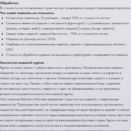
Обработка
В стоимость чистки включены: сухая чистка, тонирование и водоотталкивающая пропитка
Что может повлиять на стоимость
На детские изделия до 36 размера - скидка 30% от стоимости чистки.
Сложными являются изделия с несъемной фурнитурой, с усложняющими элементами
(воланы, складки, жабо) и декоративной отделкой (стразы, бисер, пайетки)
Глажка новых изделий, изделий без чистки - 70% от стоимости чистки.
Наценка за срочную чистку 100%.
Надбавка на сильнозагрязненные изделия, изделия с трудновыводимыми пятнами -
50%.
Стоимость обработки изделий не вошедших в прейскурант оговаривается отдельно.
Химчистка кожаной куртки
Куртки из кожи, замши и нубука практичны и долговечны. Натуральная кожа надежно
оберегает от непогоды, пропускает воздух, в изделиях из кожи тепло и комфортно в
любую погоду, они эластичны и прочны. Кожаная куртка выглядит дорого и солидно и
служит не один год. Однако, чтобы кожа не теряла первоначальный вид, сохраняла
естественную эластичность, гладкость и цвет, не обезвоживалась и не трескалась,
должна использоваться химчистка кожаной куртки.
Сеть салонов Delicato в Москве предлагает сухую чистку изделий и современную
аквачистку. Преимущества сухой чистки заключаются в использовании органических
эмульсий, пен, растворителей, не содержащих воду, которые прекрасно удаляют стойкие
загрязнения, позволяют очистить трудно выводимые в домашних условиях пятна, при этом
не портят натуральную кожу, которой не рекомендована бытовая стирка. Куртки из кожи
лучше всего подвергать сухой химчистке в специализированных компаниях.
Аквачистка осуществляется специальными органическими препаратами на основе воды,