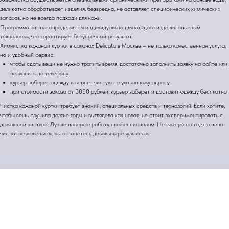
деликатно обрабатывает изделия, безвредна, не оставляет специфических химических
запахов, но не всегда подходи для кожи.
Программа чистки определяется индивидуально для каждого изделия опытным
технологом, что гарантирует безупречный результат.
Химчистка кожаной куртки в салонах Delicato в Москве – не только качественная услуга,
но и удобный сервис:
чтобы сдать вещи не нужно тратить время, достаточно заполнить заявку на сайте или
позвонить по телефону
курьер заберет одежду и вернет чистую по указанному адресу
при стоимости заказа от 3000 рублей, курьер заберет и доставит одежду бесплатно
Чистка кожаной куртки требует знаний, специальных средств и технологий. Если хотите,
чтобы вещь служила долгие годы и выглядела как новая, не стоит экспериментировать с
домашней чисткой. Лучше доверьте работу профессионалам. Не смотря на то, что цена
чистки не маленькая, вы останетесь довольны результатом.