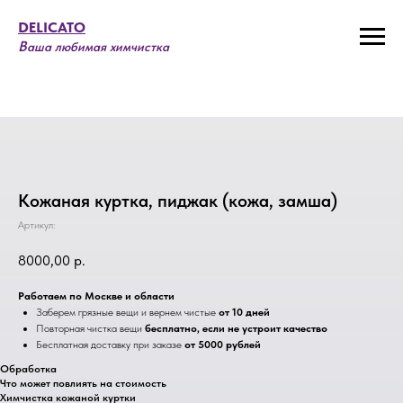
DELICATO
В
аша любимая химчистка
Кожаная куртка, пиджак (кожа, замша)
Артикул:
8000,00
р.
Работаем по Москве и области
Заберем грязные вещи и вернем чистые
от 10 дней
Повторная чистка вещи
бесплатно, если не устроит качество
Бесплатная доставку при заказе
от 5000 рублей
Обработка
Что может повлиять на стоимость
Химчистка кожаной куртки